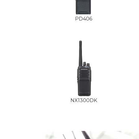
PD406
NX1300DK