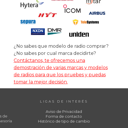
¿No sabes que modelo de radio comprar?
¿No sabes por cual marca decidirte?
Contáctanos, te ofrecemos una
demostración de varias marcas y modelos
de radios para que los pruebes y puedas
tomar la mejor decisión.
LIGAS DE INTERÉS
Aviso de Privacidad
s de
Forma de contacto
sesoría
Histórico de tipo de cambio