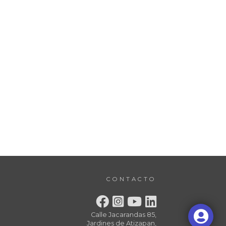
CONTACTO
Calle Jacarandas 85,
Jardines de Atizapan,