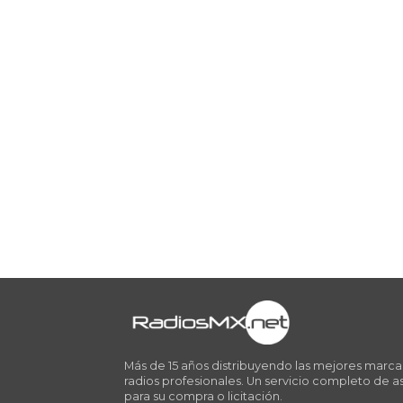
Más de 15 años distribuyendo las mejores marca
radios profesionales. Un servicio completo de a
para su compra o licitación.