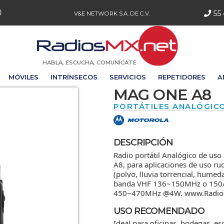
55 
V&E NETWORK S.A. DE C.V.
HABLA, ESCUCHA, COMUNÍCATE
MÓVILES
INTRÍNSECOS
SERVICIOS
REPETIDORES
A
MAG ONE A8
PORTÁTILES ANALÓGIC
DESCRIPCIÓN
Radio portátil Analógico de 
A8, para aplicaciones de uso ru
(polvo, lluvia torrencial, hume
banda VHF 136~150MHz o 15
450~470MHz @4W. www.Radio
USO RECOMENDADO
Ideal para oficinas, bodegas, esc