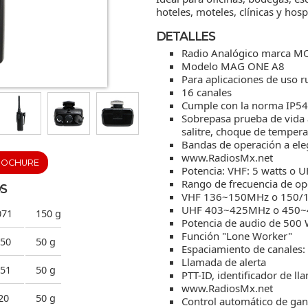
hoteles, moteles, clínicas y hosp
DETALLES
Radio Analógico marca 
Modelo MAG ONE A8
Para aplicaciones de uso 
16 canales
Cumple con la norma IP54 
Sobrepasa prueba de vida
salitre, choque de tempera
Bandas de operación a ele
www.RadiosMx.net
ROCHURE
Potencia: VHF: 5 watts o U
Rango de frecuencia de op
S
VHF 136~150MHz o 150
UHF 403~425MHz o 450
71
150 g
Potencia de audio de 500 
Función "Lone Worker"
50
50 g
Espaciamiento de canales:
Llamada de alerta
51
50 g
PTT-ID, identificador de l
www.RadiosMx.net
20
50 g
Control automático de gan