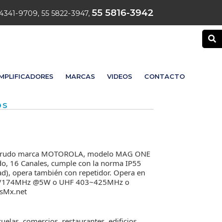
55 5816-3942
4341-9709, 55 5822-3947,
MPLIFICADORES
MARCAS
VIDEOS
CONTACTO
OS
uso rudo marca MOTOROLA, modelo MAG ONE
do, 16 Canales, cumple con la norma IP55
dad), opera también con repetidor. Opera en
0/174MHz @5W o UHF 403~425MHz o
sMx.net
uelas, comercios, restaurantes, edificios,