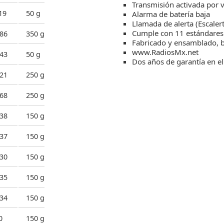
Transmisión activada por 
19
50 g
Alarma de batería baja
Llamada de alerta (Escalert
Cumple con 11 estándares
86
350 g
Fabricado y ensamblado, b
www.RadiosMx.net
43
50 g
Dos años de garantía en el
21
250 g
68
250 g
38
150 g
37
150 g
30
150 g
35
150 g
34
150 g
0
150 g