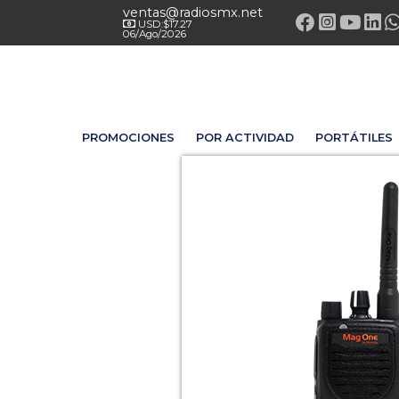
ventas@radiosmx.net
USD:$17.27
06/Ago/2026
PROMOCIONES
POR ACTIVIDAD
PORTÁTILES