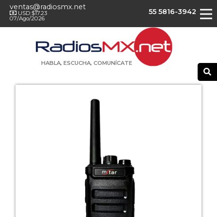
ventas@radiosmx.net
55 5816-3942
USD:$17.23
07/Ago/2026
HABLA, ESCUCHA, COMUNÍCATE