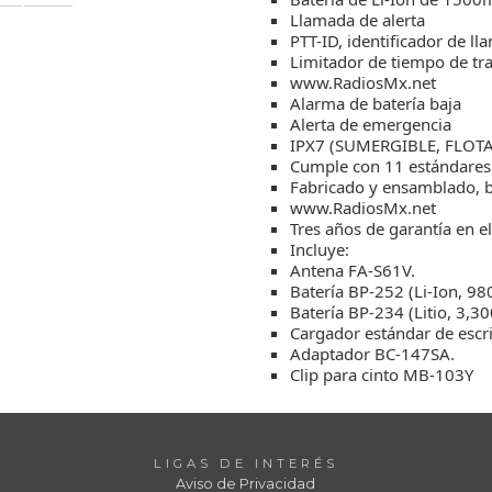
Llamada de alerta
PTT-ID, identificador de l
Limitador de tiempo de tr
www.RadiosMx.net
Alarma de batería baja
Alerta de emergencia
IPX7 (SUMERGIBLE, FLOTAN
Cumple con 11 estándares
Fabricado y ensamblado, b
www.RadiosMx.net
Tres años de garantía en el
Incluye:
Antena FA-S61V.
Batería BP-252 (Li-Ion, 9
Batería BP-234 (Litio, 3,3
Cargador estándar de escr
Adaptador BC-147SA.
Clip para cinto MB-103Y
LIGAS DE INTERÉS
Aviso de Privacidad