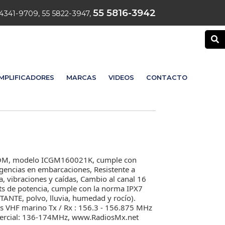
55 5816-3942
4341-9709, 55 5822-3947,
MPLIFICADORES
MARCAS
VIDEOS
CONTACTO
ICOM, modelo ICGM160021K, cumple con
encias en embarcaciones, Resistente a
 vibraciones y caídas, Cambio al canal 16
ts de potencia, cumple con la norma IPX7
NTE, polvo, lluvia, humedad y rocío).
as VHF marino Tx / Rx : 156.3 - 156.875 MHz
omercial: 136-174MHz, www.RadiosMx.net