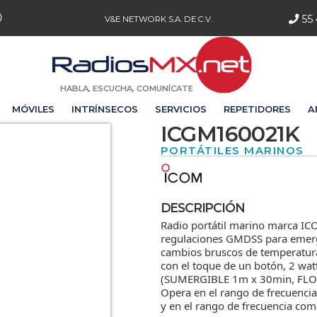
55 
V&E NETWORK S.A. DE C.V.
HABLA, ESCUCHA, COMUNÍCATE
MÓVILES
INTRÍNSECOS
SERVICIOS
REPETIDORES
A
ICGM160021K
PORTÁTILES MARINOS
DESCRIPCIÓN
Radio portátil marino marca 
regulaciones GMDSS para emerg
cambios bruscos de temperatura,
con el toque de un botón, 2 wat
(SUMERGIBLE 1m x 30min, FLOTA
Opera en el rango de frecuenci
y en el rango de frecuencia c