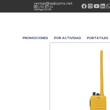
ventas@radiosmx.net
USD:$17.22
08/Ago/2026
PROMOCIONES
POR ACTIVIDAD
PORTÁTILES