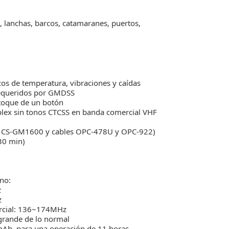
, lanchas, barcos, catamaranes, puertos,
os de temperatura, vibraciones y caídas
requeridos por GMDSS
 toque de un botón
lex sin tonos CTCSS en banda comercial VHF
e CS-GM1600 y cables OPC-478U y OPC-922)
30 min)
no:
z
z
rcial: 136~174MHz
grande de lo normal
mAh, para una operación de 11 horas