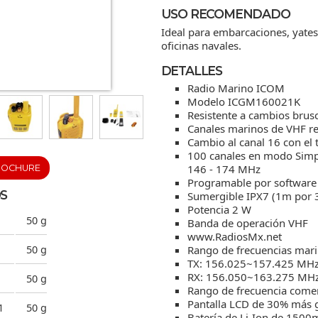
USO RECOMENDADO
Ideal para embarcaciones, yates
oficinas navales.
DETALLES
Radio Marino ICOM
Modelo ICGM160021K
Resistente a cambios brusc
Canales marinos de VHF 
Cambio al canal 16 con el
100 canales en modo Simp
146 - 174 MHz
ROCHURE
Programable por softwar
S
Sumergible IPX7 (1m por 
Potencia 2 W
50 g
Banda de operación VHF
www.RadiosMx.net
Rango de frecuencias mari
50 g
TX: 156.025~157.425 MH
RX: 156.050~163.275 MH
50 g
Rango de frecuencia come
Pantalla LCD de 30% más 
1
50 g
Batería de Li-Ion de 1500