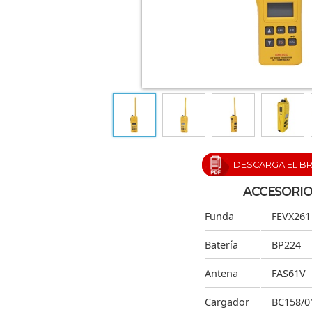
DESCARGA EL B
ACCESORIO
Funda
FEVX261
Batería
BP224
Antena
FAS61V
Cargador
BC158/0