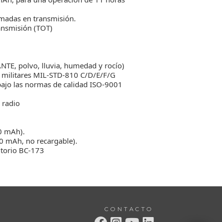
lamadas en transmisión.
ansmisión (TOT)
TE, polvo, lluvia, humedad y rocío)
 militares MIL-STD-810 C/D/E/F/G
ajo las normas de calidad ISO-9001
 radio
80 mAh).
00 mAh, no recargable).
itorio BC-173
CONTACTO