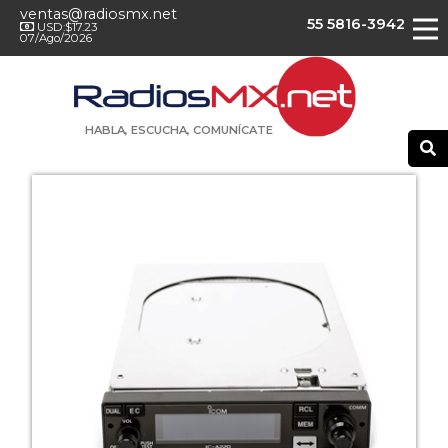
ventas@radiosmx.net
55 5816-3942
USD:$17.23
07/Ago/2026
HABLA, ESCUCHA, COMUNÍCATE