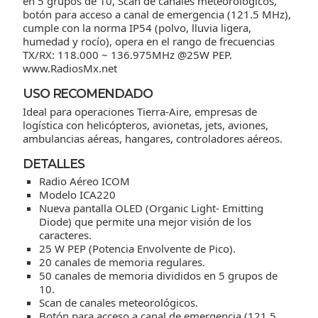
en 5 grupos de 10, Scan de canales meteorológicos,
botón para acceso a canal de emergencia (121.5 MHz),
cumple con la norma IP54 (polvo, lluvia ligera,
humedad y rocío), opera en el rango de frecuencias
TX/RX: 118.000 ~ 136.975MHz @25W PEP.
www.RadiosMx.net
USO RECOMENDADO
Ideal para operaciones Tierra-Aire, empresas de
logística con helicópteros, avionetas, jets, aviones,
ambulancias aéreas, hangares, controladores aéreos.
DETALLES
Radio Aéreo ICOM
Modelo ICA220
Nueva pantalla OLED (Organic Light- Emitting
Diode) que permite una mejor visión de los
caracteres.
25 W PEP (Potencia Envolvente de Pico).
20 canales de memoria regulares.
50 canales de memoria divididos en 5 grupos de
10.
Scan de canales meteorológicos.
Botón para acceso a canal de emergencia (121.5